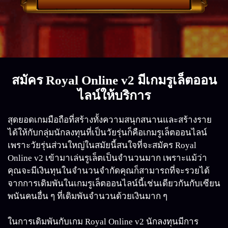
สมัคร Royal Online v2 มีเกมรูเล็ตออน
ไลน์ให้บริการ
สุดยอดเกมมือถือที่สร้างทั้งความสนุกสนานและสร้างราย
ได้ให้กับกลุ่มนักลงทุนที่เป็นวัยรุ่นก็คือเกมรูเล็ตออนไลน์
เพราะวัยรุ่นส่วนใหญ่ในสมัยนี้สนใจที่จะสมัคร Royal
Online v2 เข้ามาเล่นรูเล็ตเป็นจำนวนมาก เพราะแม้ว่า
คุณจะมีเงินทุนในจำนวนจำกัดคุณก็สามารถที่จะรวยได้
จากการเดิมพันในเกมรูเล็ตออนไลน์นี้เช่นเดียวกันกับเซียน
พนันคนอื่น ๆ ที่เดิมพันจำนวนด้วยเงินมาก ๆ
ในการเดิมพันกับเกม Royal Online v2 นักลงทุนมีการ