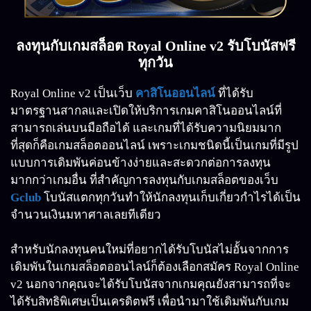
ลงทุนกับเกมสล็อต Royal Online v2 รับโบนัสฟรี
ทุกวัน
Royal Online v2 เป็นเว็บ
คาสิโนออนไลน์
ที่ได้รับ
มาตรฐานสากลและเปิดให้บริการเกมคาสิโนออนไลน์ที่
สามารถเล่นบนมือถือได้ และเกมที่ได้รับความนิยมมาก
ที่สุดก็คือเกมสล็อตออนไลน์ เพราะเกมชนิดนี้เป็นเกมที่มีรูป
แบบการเดิมพันค่อนข้างง่ายและสะดวกต่อการลงทุน
มากกว่าเกมอื่น ที่สำคัญการลงทุนกับเกมสล็อตของเว็บ
Gclub
โบนัสแตกทุกวันทำให้นักลงทุนเก็บเกี่ยวกำไรได้เป็น
จำนวนเงินมหาศาลเลยทีเดียว
สำหรับนักลงทุนคนใหม่ที่อยากได้รับโบนัสไม่อั้นจากการ
เดิมพันในเกมสล็อตออนไลน์ก็ต้องเลือกสมัคร Royal Online
v2 นอกจากคุณจะได้รับโบนัสจากเกมคุณยังสามารถที่จะ
ได้รับสิทธิพิเศษเป็นเครดิตฟรี เพื่อนำมาใช้เดิมพันกับเกม