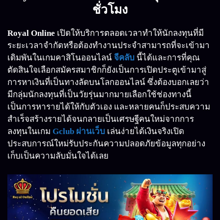
ชั่วโมง
Royal Online
เปิดให้บริการตลอดเวลาทำให้นักลงทุนที่มี
ระยะเวลาจำกัดหรือต้องทำงานประจำสามารถที่จะเข้ามา
เดิมพันในเกมคาสิโนออนไลน์
จีคลับ
นี้ได้และการที่คุณ
ตัดสินใจเลือกสมัครสมาชิกก็ยังเป็นการเปิดประตูเข้ามาสู่
การหาเงินที่เป็นทางลัดบนโลกออนไลน์ ซึ่งต้องบอกเลยว่า
มีกลุ่มนักลงทุนที่เป็นวัยรุ่นมากมายเลือกใช้ช่องทางนี้
เป็นการหารายได้ให้กับตัวเอง และหลายคนก็ประสบความ
สำเร็จสร้างรายได้จนกลายเป็นเศรษฐีคนใหม่จากการ
ลงทุนในเกม
Gclub ผ่านเว็บ
เล่นง่ายได้เงินจริงเปิด
ประสบการณ์ใหม่รับประกันความปลอดภัยข้อมูลทุกอย่าง
เก็บเป็นความลับมั่นใจได้เลย