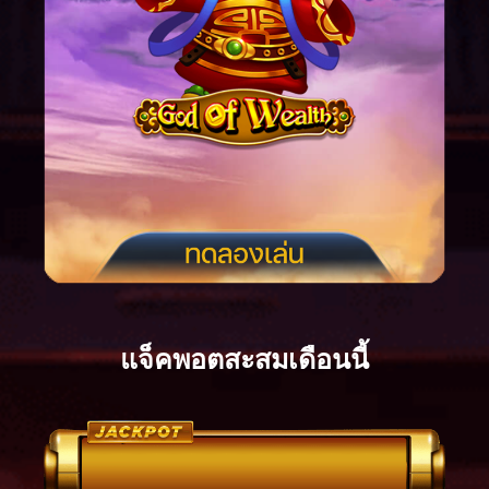
แจ็คพอตสะสมเดือนนี้