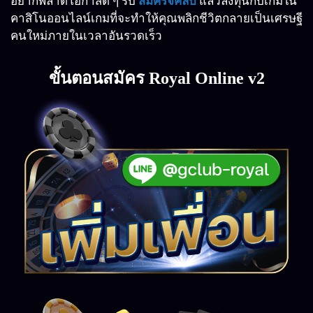
อยากพลาดโอกาสดี ๆ รีบ
สมัครจีคลับ
แล้วลงทุนกับเกมใน
คาสิโนออนไลน์เกมที่จะทำให้คุณพลิกชีวิตกลายเป็นเศรษฐี
คนใหม่ภายในเวลาอันรวดเร็ว
ขั้นตอนสมัคร Royal Online v2