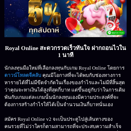
Royal Online สะดวกรวดเร็วทันใจ ฝากถอนไวใน
1 นาที
นักลงทุนมือใหม่ที่เลือกลงทุนกับเกม Royal Online โดยการ
ดาวน์โหลดจีคลับ
คุณมีโอกาสที่จะได้พบกับช่องทางการ
หารายได้ที่ไม่มีขีดจํากัดในเรื่องของกำไรและไม่มีที่สิ้นสุด
ว่าคุณจะหาเงินได้สูงที่สุดกี่บาท แต่ขึ้นอยู่กับว่าในการเดิม
พันกับเกมแต่ละเกมนั้นนักลงทุนเองมีความประสงค์ที่จะ
ต้องการสร้างกำไรให้ได้เป็นจำนวนเงินกี่บาทนั่นเอง
สมัคร Royal Online v2 จะเป็นประตูไปสู่เส้นทางของ
คนรวยที่ไม่ว่าใครก็ตามสามารถที่จะประสบความสำเร็จ