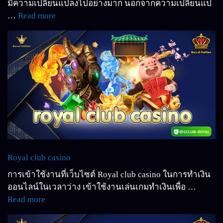
มีความเปลี่ยนแปลงไปอย่างมาก นอกจากความเปลี่ยนแป
…
Read more
Royal club casino
การเข้าใช้งานที่เว็บไซต์ Royal club casino ในการทำเงิน
ออนไลน์ในเวลาว่าง เข้าใช้งานเล่นเกมทำเงินเพื่อ …
Read more