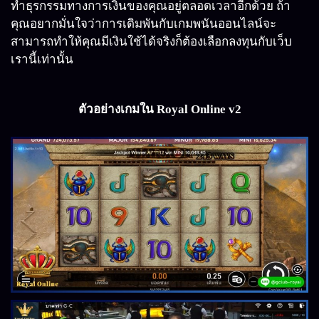
ทำธุรกรรมทางการเงินของคุณอยู่ตลอดเวลาอีกด้วย ถ้า
คุณอยากมั่นใจว่าการเดิมพันกับเกมพนันออนไลน์จะ
สามารถทำให้คุณมีเงินใช้ได้จริงก็ต้องเลือกลงทุนกับเว็บ
เรานี้เท่านั้น
ตัวอย่างเกมใน Royal Online v2