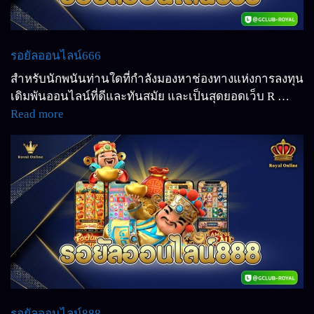
รอยัลออนไลน์666
สำหรับนักพนันท่านใดที่กำลังมองหาช่องทางแห่งการลงทุน
เดิมพันออนไลน์ที่ดีและทันสมัย และเป็นสุดยอดเว็บ R …
Read more
รอยัลออนไลน์888