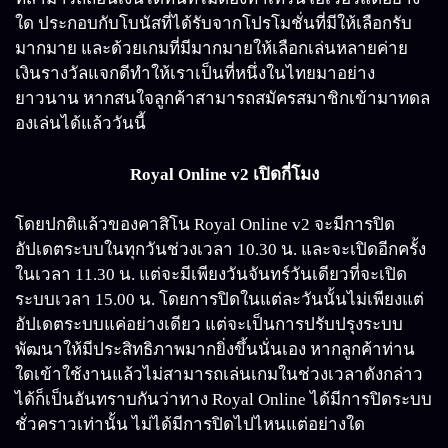
ใด ประกอบกับโบนัสที่ได้รับจากโปรโมชั่นที่มีให้เลือกรับ
มากมาย และด้วยเกมที่มีมากมายให้เลือกเล่นหลายค่าย
เงินรางวัลแจกดีทำให้เราเป็นที่หนึ่งในไทยมาอย่าง
ยาวนาน หากสนใจลูกค้าสามารถสมัครสมาชิกเข้ามาทดล
องเล่นได้แล้ววันนี้
Royal Online v2 เปิดกี่โมง
โดยปกติแล้วของคาสิโน Royal Online v2 จะมีการปิด
อัปเดตระบบในทุกวันช่วงเวลา 10.30 น. และจะเปิดอีกครั้ง
ในเวลา 11.30 น. แต่จะมีเพียงวันจันทร์วันเดียวที่จะเปิด
ระบบเวลา 15.00 น. โดยการปิดในแต่ละวันนั้นไม่เพียงแต่
อัปเดตระบบแค่อย่างเดียว แต่จะเป็นการปรับปรุงระบบ
พัฒนาให้มีประสิทธิภาพมากยิ่งขึ้นนั่นเอง หากลูกค้าท่าน
ใดเข้าใช้งานแล้วไม่สามารถเล่นเกมในช่วงเวลาดังกล่าว
ได้ก็เป็นอันทราบกันว่าทาง Royal Online ได้มีการปิดระบบ
ชั่วคราวเท่านั้น ไม่ได้มีการปิดไปไหนแต่อย่างใด