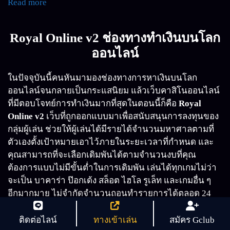
Read more
Royal Online v2 ช่องทางทำเงินบนโลก
ออนไลน์
ในปัจจุบันนี้คนหันมามองช่องทางการหาเงินบนโลก
ออนไลน์จนกลายเป็นกระแสนิยม แล้วเว็บคาสิโนออนไลน์
ที่มีตอบโจทย์การทำเงินมากที่สุดในตอนนี้ก็คือ
Royal
Online v2
เว็บที่ถูกออกแบบมาเพื่อสนับสนุนการลงทุนของ
กลุ่มผู้เล่น ช่วยให้ผู้เล่นได้มีรายได้จำนวนมหาศาลตามที่
ตัวเองตั้งเป้าหมายเอาไว้ภายในระยะเวลาที่กำหนด และ
คุณสามารถที่จะเลือกเดิมพันได้ตามจำนวนงบที่คุณ
ต้องการแบบไม่มีขั้นต่ำในการเดิมพัน เล่นได้ทุกเกมไม่ว่า
จะเป็น บาคาร่า ป๊อกเด้ง สล็อต ไฮโล รูเล็ท และเกมอื่น ๆ
อีกมากมาย ไม่จำกัดจำนวนถอนทำรายการได้ตลอด 24
ชั่วโมง และพร้อมรับเครดิตฟรีแบบจัดเต็มได้แล้ววันนี้
ติดต่อไลน์
ทางเข้าเล่น
สมัคร Gclub