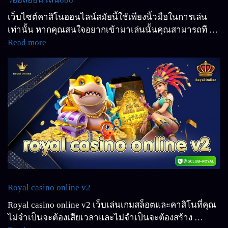
เว็บไซต์คาสิโนออนไลน์สมัยนี้ใช้เพียงนิ้วมือในการเล่น
เท่านั้น หากคุณสนใจอยากเข้ามาเล่นนั้นคุณสามารถที …
Read more
Royal casino online v2
Royal casino online v2 เว็บเล่นเกมสล็อตและคาสิโนที่คุณ
ไม่จำเป็นจะต้องเสียเวลาและไม่จำเป็นจะต้องสร้าง …