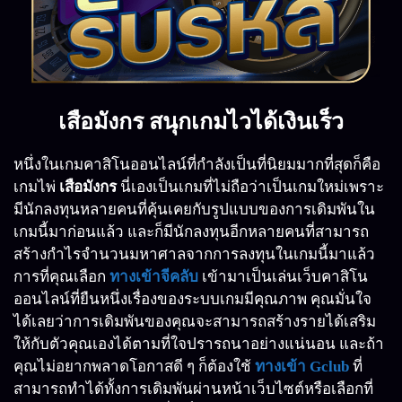
เสือมังกร สนุกเกมไวได้เงินเร็ว
หนึ่งในเกมคาสิโนออนไลน์ที่กำลังเป็นที่นิยมมากที่สุดก็คือ
เกมไพ่
เสือมังกร
นี่เองเป็นเกมที่ไม่ถือว่าเป็นเกมใหม่เพราะ
มีนักลงทุนหลายคนที่คุ้นเคยกับรูปแบบของการเดิมพันใน
เกมนี้มาก่อนแล้ว และก็มีนักลงทุนอีกหลายคนที่สามารถ
สร้างกำไรจำนวนมหาศาลจากการลงทุนในเกมนี้มาแล้ว
การที่คุณเลือก
ทางเข้าจีคลับ
เข้ามาเป็นเล่นเว็บคาสิโน
ออนไลน์ที่ยืนหนึ่งเรื่องของระบบเกมมีคุณภาพ คุณมั่นใจ
ได้เลยว่าการเดิมพันของคุณจะสามารถสร้างรายได้เสริม
ให้กับตัวคุณเองได้ตามที่ใจปรารถนาอย่างแน่นอน และถ้า
คุณไม่อยากพลาดโอกาสดี ๆ ก็ต้องใช้
ทางเข้า Gclub
ที่
สามารถทำได้ทั้งการเดิมพันผ่านหน้าเว็บไซต์หรือเลือกที่