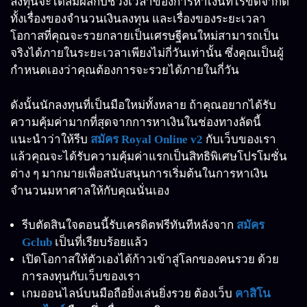
ลงทุนจะได้สัมผัสกับช่วงเวลาของการหาเงินที่ไร้ขีดจำกัด
ทั้งเรื่องของจำนวนเงินลงทุน และเรื่องของระยะเวลา
โอกาสที่คุณจะรวยกลายเป็นเศรษฐีคนใหม่สามารถเป็น
จริงได้ภายในระยะเวลาเพียงไม่กี่วันเท่านั้น ซึ่งคุณเป็นผู้
กำหนดเองว่าคุณต้องการจะรวยได้ภายในกี่วัน
ดังนั้นนักลงทุนที่เป็นมือใหม่ทั้งหลาย ถ้าคุณอยากได้รับ
ความคุ้มค่ามากที่สุดจากการหาเงินในช่องทางลัดนี้
แนะนำว่าให้รีบ
สมัคร Royal Online v2
กับเว็บของเรา
แล้วคุณจะได้รับความคุ้มค่าแรกเป็นสิทธิพิเศษโปรโมชั่น
ต่าง ๆ มากมายเพื่อสนับสนุนการเริ่มต้นในการหาเงิน
จำนวนมหาศาลให้กับคุณนั่นเอง
รีบตัดสินใจตอนนี้รับเครดิตฟรีทันทีหลังจาก
สมัคร
Gclub
เป็นที่เรียบร้อยแล้ว
เปิดโอกาสให้ตัวเองได้ก้าวเข้าสู่โลกของคนรวย ด้วย
การลงทุนกับเว็บของเรา
เกมออนไลน์บนมือถือยิ่งเล่นยิ่งรวย ต้องเว็บ
คาสิโน