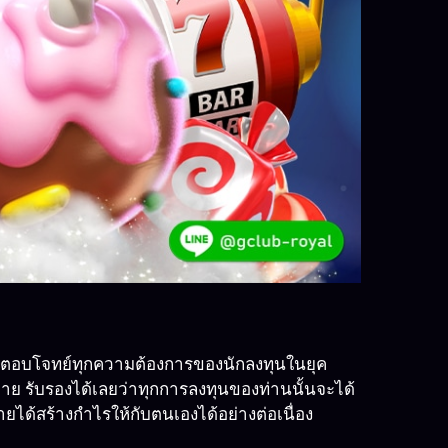
ะตอบโจทย์ทุกความต้องการของนักลงทุนในยุค
ลาย รับรองได้เลยว่าทุกการลงทุนของท่านนั้นจะได้
ได้สร้างกำไรให้กับตนเองได้อย่างต่อเนื่อง