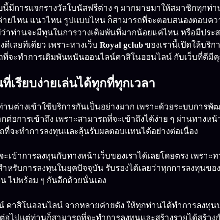
นี้มีการแจกรางวัลโบนัสฟรีต่าง ๆ มากมายมาให้สมาชิกทุกท่
มในค่ายไหน แนวไหน รูปแบบไหน ก็สามารถที่จะตอบสนองตอบคว
ม่ว่าท่านจะมีทุนในการวางเดิมพันที่มากน้อยแค่ไหน หรือมีประ
งดีเลยทีเดียว เพราะทางเว็บ
Royal gclub
ของเรานี้เปิดให้บริ
ถที่จะทำการเดิมพันพนันออนไลน์คาสิโนออนไลน์ กับเว็บที่ดีมีคุ
่เรียบง่ายเล่นได้ทุกที่ทุกเวลา
กท่านต่างเข้าใช้บริการกันเป็นอย่างมาก เพราะด้วยระบบการพั
ยากต่อการเข้าถึง เพราะสามารถที่จะเข้าถึงได้ง่าย ๆ ผ่านทางหน้
ารถที่จะทำการลงทุนและลุ้นรับผลตอบแทนได้อย่างต่อเนื่อง
ถที่จะเข้าการลงทุนกับทางหน้าเว็บของเราได้เลยโดยตรง เพราะ
งสำหรับการลงทุนในยุคปัจจุบัน รับรองได้เลยว่าทุกการลงทุน
 ไปพร้อม ๆ กันอีกด้วยนั่นเอง
 คาสิโนออนไลน์ จากหลายค่ายดัง ให้ทุกท่านได้ทำการลงทุนบน
ต่อไปแต่ท่านก็สามารถที่จะทำการลงทุนและสร้างรายได้สร้างกำล