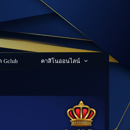
 Gclub
คาสิโนออนไลน์