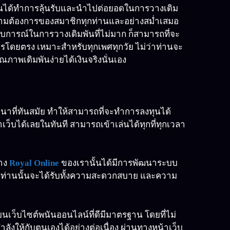
านได้ทำการลุ้นรับและนำไปต่อยอดในการวางเดิม
ามต้องการของสมาชิกทุกท่านและอย่างสม่ำเสมอ
สบการณ์ในการวางเดิมพันที่ไม่มาก ก็สามารถที่จะ
การโดยตรง เหมาะสำหรับทุกเพศทุกวัย ไม่ว่าท่านจะ
ณภาพเดิมพันง่ายได้เงินจริงนั่นเอง
ฒนาที่ทันสมัย ทำให้สามารถที่จะทำการลงทุนได้
าเว็บได้เลยในทันที สามารถเข้าเล่นได้ทุกที่ทุกเวลา
ทาง
Royal Online
ของเรานั้นได้มีการพัฒนาระบบ
ของท่านนั้นจะได้รับทั้งความสะดวกสบาย และความ
เว็บไซต์พนันออนไลน์ที่ดีมีมาตรฐาน โดยที่ไม่
ังให้กับตนเองได้อย่างต่อเนื่อง ผ่านทางหน้าเว็บ