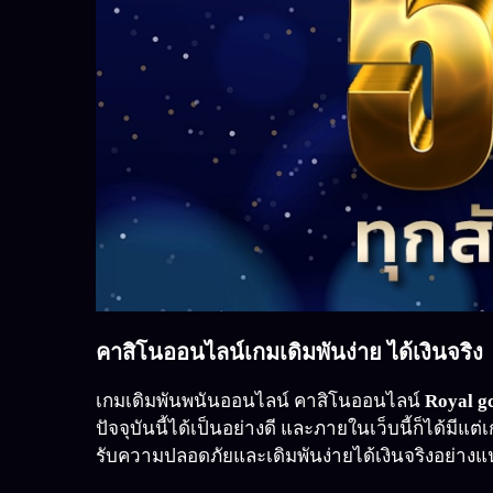
คาสิโนออนไลน์เกมเดิมพันง่าย ได้เงินจริง
เกมเดิมพันพนันออนไลน์ คาสิโนออนไลน์
Royal g
ปัจจุบันนี้ได้เป็นอย่างดี และภายในเว็บนี้ก็ได้
รับความปลอดภัยและเดิมพันง่ายได้เงินจริงอย่างแ