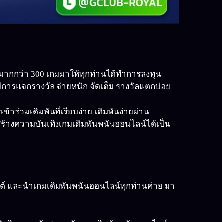
มมากกว่า 300 เกมมาให้ทุกท่านได้ทำการลงทุน
 มีการแจกรางวัล จ่ายหนัก จัดเต็ม รางวัลแตกบ่อย
าร่วมเดิมพันที่เรียบง่าย เดิมพันง่ายผ่าน
น สร้างความบันเทิงเกมเดิมพันพนันออนไลน์ได้เป็น
่นต์ และนำเกมเดิมพันพนันออนไลน์ทุกท่านค่าย มา